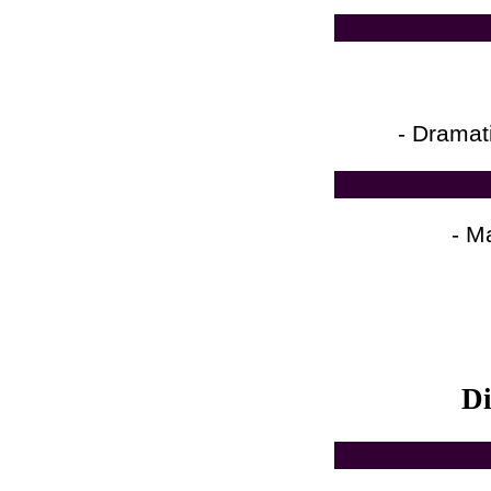
- Dramat
- M
Di