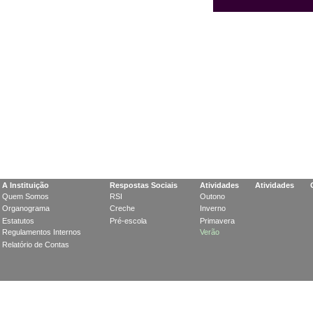
A
Instituição
Respostas Sociais
Atividades
Atividades
Quem Somos
RSI
Outono
Organograma
Creche
Inverno
Estatutos
Pré-escola
Primavera
Regulamentos Internos
Verão
Relatório de Contas