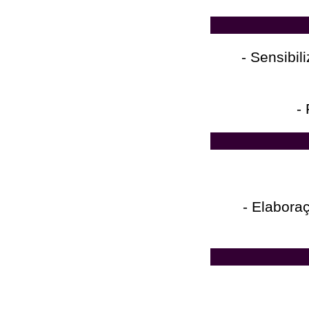
- Sensibi
-
- Elabora