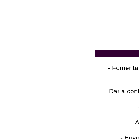
- Fomentar
- Dar a con
- 
- Envo