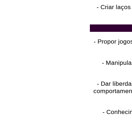
- Criar laços
- Propor jog
- Manipula
- Dar liberd
comportament
- Conheci